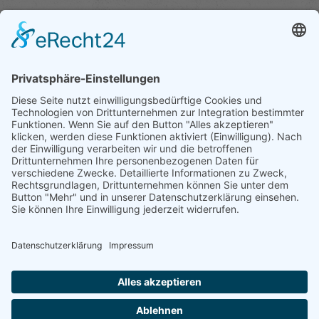
Betriebsübernahme: Wie ein Unternehmen in der
schrumpfenden Segelmacher-Branche wächst
Vor rund 15 Jahren saßen in Julius Raithels Berufsschulklasse noch
30 Schüler. H...
07.08.2026
Nachfolgersuche im Handwerk: Wenn auch früh
kümmern nicht hilft
Vor über zehn Jahren hat herwig* Danzer, Chef der Möbel­macher in
Unterkrumbach,...
06.08.2026
Druckversion
|
Sitemap
Login
© 2013-2025 Stahl- und
Webansicht