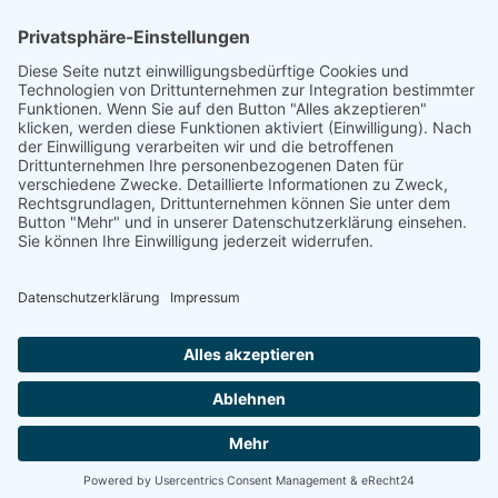
KGM hat den KGM Musso in der Diesel-Variante frisch renoviert. Ein
stämmiger Pic...
05.08.2026
Gewerbeversicherung: Vergleichen mit KI, Portal – oder
Berater?
Angebote der Gewerbeversicherung können längst online
verglichen werden. Doch ei...
04.08.2026
Druckversion
|
Sitemap
Login
© 2013-2025 Stahl- und
Webansicht
Metallbauer-Innung Bruchsal - Alle
Rechte vorbehalten (Anbieter)
Cookie-Einstellungen