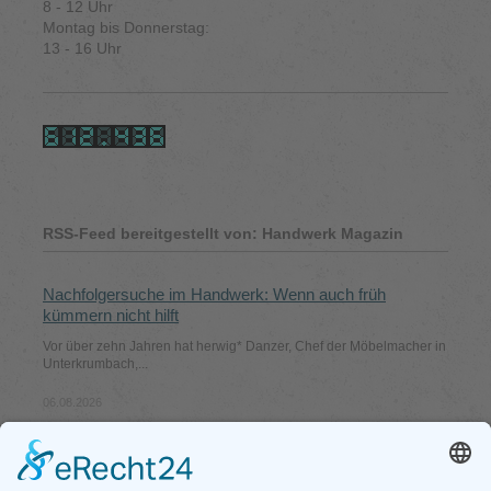
8 - 12 Uhr
Montag bis Donnerstag:
13 - 16 Uhr
RSS-Feed bereitgestellt von: Handwerk Magazin
Nachfolgersuche im Handwerk: Wenn auch früh
kümmern nicht hilft
Vor über zehn Jahren hat herwig* Danzer, Chef der Möbel­macher in
Unterkrumbach,...
06.08.2026
KGM Musso: Friedlicher Diesel mit zuschaltbarem
Allradantrieb