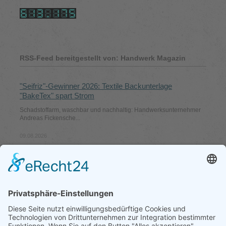
RSS-Feed bereitgestellt von: Handwerk Magazin
"Seifriz"-Gewinner 2026: Textile Backunterlage
"BakeTex" spart Strom
Schadstoffarm, waschbar und nachhaltig: Handwerks­unternehmer
Andreas Fickensche...
09.08.2026
Betriebsübernahme: Wie ein Unternehmen in der
schrumpfenden Segelmacher-Branche wächst
Vor rund 15 Jahren saßen in Julius Raithels Berufsschulklasse noch
30 Schüler. H...
07.08.2026