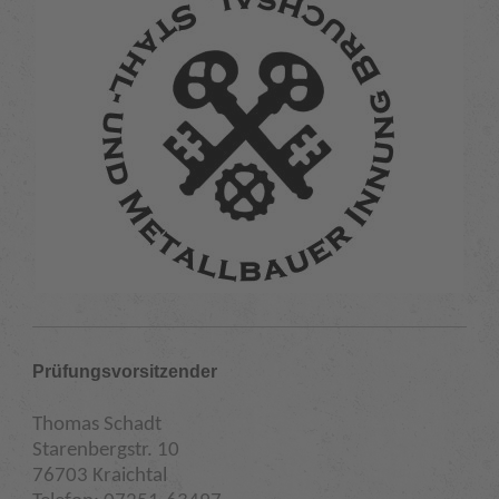
Prüfungsvorsitzender
Thomas Schadt
Starenbergstr. 10
76703 Kraichtal